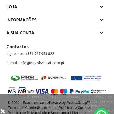

LOJA

INFORMAÇÕES

A SUA CONTA
Contactos
Ligue-nos:
+351 967 953 822
E-mail:
info@novohabitat.com.pt
Utilizamos cookies para melhorar sua experiência em
nosso site, personalizar conteúdos e anúncios, fornecer
© 2026 - Ecommerce software by PrestaShop™
funcionalidades de redes sociais e analisar nosso
Termos e Condições de Uso
|
Política de Cookies
|
tráfego. Também compartilhamos informações sobre o
Política de Privacidade e Segurança
|
Livro de