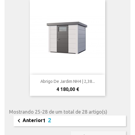
Abrigo De Jardim NH4 | 2,38...
Preço
4 180,00 €
Mostrando 25-28 de um total de 28 artigo(s)
2

Anterior
1